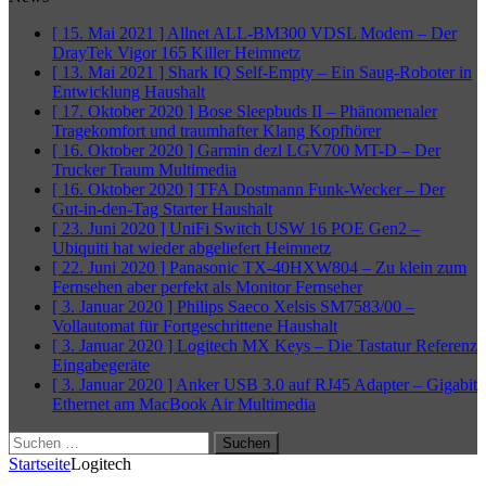
[ 15. Mai 2021 ]
Allnet ALL-BM300 VDSL Modem – Der
DrayTek Vigor 165 Killer
Heimnetz
[ 13. Mai 2021 ]
Shark IQ Self-Empty – Ein Saug-Roboter in
Entwicklung
Haushalt
[ 17. Oktober 2020 ]
Bose Sleepbuds II – Phänomenaler
Tragekomfort und traumhafter Klang
Kopfhörer
[ 16. Oktober 2020 ]
Garmin dezl LGV700 MT-D – Der
Trucker Traum
Multimedia
[ 16. Oktober 2020 ]
TFA Dostmann Funk-Wecker – Der
Gut-in-den-Tag Starter
Haushalt
[ 23. Juni 2020 ]
UniFi Switch USW 16 POE Gen2 –
Ubiquiti hat wieder abgeliefert
Heimnetz
[ 22. Juni 2020 ]
Panasonic TX-40HXW804 – Zu klein zum
Fernsehen aber perfekt als Monitor
Fernseher
[ 3. Januar 2020 ]
Philips Saeco Xelsis SM7583/00 –
Vollautomat für Fortgeschrittene
Haushalt
[ 3. Januar 2020 ]
Logitech MX Keys – Die Tastatur Referenz
Eingabegeräte
[ 3. Januar 2020 ]
Anker USB 3.0 auf RJ45 Adapter – Gigabit
Ethernet am MacBook Air
Multimedia
Suchen
nach:
Startseite
Logitech