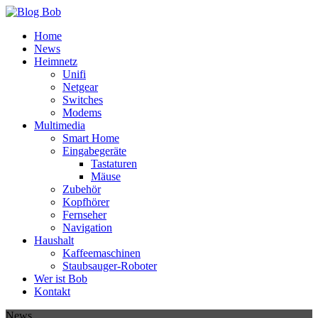
Home
News
Heimnetz
Unifi
Netgear
Switches
Modems
Multimedia
Smart Home
Eingabegeräte
Tastaturen
Mäuse
Zubehör
Kopfhörer
Fernseher
Navigation
Haushalt
Kaffeemaschinen
Staubsauger-Roboter
Wer ist Bob
Kontakt
News