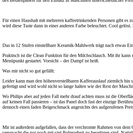
des Bedienpanels für den Einsatz in Maschinen unterschiedlicher Prei
Für einen Haushalt mit mehreren kaffeetrinkenden Personen gibt es zu
wird diese Taste dann in einer anderen Farbe beleuchtet. Cool gelöst
Das in 12 Stufen einstellbare Keramik-Mahlwerk trägt nach etwas Einst
Praktisch ist die Clean Funktion für den Milchschlauch. Mit ihr kann
Menüpunkt gestartet. Vorsicht – der Dampf ist heiß.
Was mir nicht so gut gefällt:
Leider kann man den höhenverstellbaren Kaffeeauslauf ziemlich hin u
gefertigt und wird wohl nicht so lange halten wie der Rest der Maschin
Wo Philips aber auf jeden Fall mehr drauf achten muss ist die Oberfl
auf keinen Fall passieren – ist das Panel doch fast der einzige Berü
dennoch einen faden Beigeschmack angesichts des aufgerufenen Preis
Mir ist außerdem aufgefallen, dass der verchromte Rahmen von dem Git
verursacht die nur noch mit viel Polierarbeit zu beseitigen sind. Na