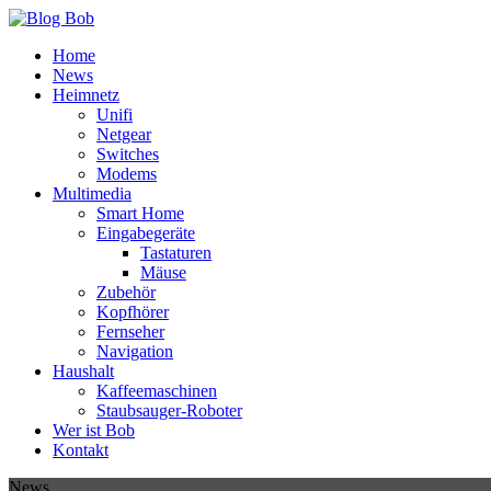
Home
News
Heimnetz
Unifi
Netgear
Switches
Modems
Multimedia
Smart Home
Eingabegeräte
Tastaturen
Mäuse
Zubehör
Kopfhörer
Fernseher
Navigation
Haushalt
Kaffeemaschinen
Staubsauger-Roboter
Wer ist Bob
Kontakt
News