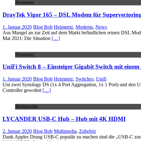
Heimnetz
DrayTek Vigor 165 – DSL Modem für Supervectorin
1. Januar 2020
Blog Bob
Heimnetz
,
Modems
,
News
Aus Mangel an zur Zeit auf dem Markt befindlichen reinen DSL Mo
Mai 2021: Die Situation
[…]
Heimnetz
UniFi Switch 8 – Einsteiger Gigabit Switch mit einem
1. Januar 2020
Blog Bob
Heimnetz
,
Switches
,
Unifi
Um zwei Synology DS (1x 4 Port Aggregation, 1x 1 Port) und den Uni
Controller gewohnt
[…]
Multimedia
LYCANDER USB-C Hub – Hub mit 4K HDMI
2. Januar 2020
Blog Bob
Multimedia
,
Zubehör
Dank Apples Drang USB-C populär zu machen sind die „USB-C zum Re