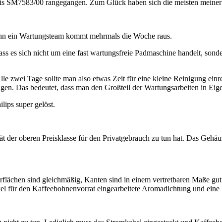
sis SM7583/00 rangegangen. Zum Glück haben sich die meisten meiner B
 denn ein Wartungsteam kommt mehrmals die Woche raus.
dass es sich nicht um eine fast wartungsfreie Padmaschine handelt, sond
le zwei Tage sollte man also etwas Zeit für eine kleine Reinigung ein
ngen. Das bedeutet, dass man den Großteil der Wartungsarbeiten in Eig
lips super gelöst.
er oberen Preisklasse für den Privatgebrauch zu tun hat. Das Gehäuse i
flächen sind gleichmäßig, Kanten sind in einem vertretbaren Maße gut 
el für den Kaffeebohnenvorrat eingearbeitete Aromadichtung und eine b