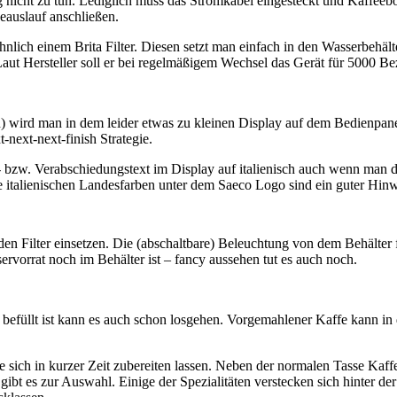
g nicht zu tun. Lediglich muss das Stromkabel eingesteckt und Kaffeeb
eauslauf anschließen.
lich einem Brita Filter. Diesen setzt man einfach in den Wasserbehälte
. Laut Hersteller soll er bei regelmäßigem Wechsel das Gerät für 5000 Be
n) wird man in dem leider etwas zu kleinen Display auf dem Bedienpanel
-next-next-finish Strategie.
 bzw. Verabschiedungstext im Display auf italienisch auch wenn man da
 italienischen Landesfarben unter dem Saeco Logo sind ein guter Hinwe
 Filter einsetzen. Die (abschaltbare) Beleuchtung von dem Behälter f
vorrat noch im Behälter ist – fancy aussehen tut es auch noch.
 befüllt ist kann es auch schon losgehen. Vorgemahlener Kaffe kann in
ich in kurzer Zeit zubereiten lassen. Neben der normalen Tasse Kaffee
bt es zur Auswahl. Einige der Spezialitäten verstecken sich hinter der 