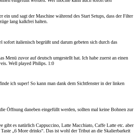
ohnen eingefüllt werden. Wer möchte kann auch sofort den
r ein und sagt der Maschine während des Start Setups, dass der Filter
züge lang kalkfrei halten.
 sofort italienisch begrüßt und darum gebeten sich durch das
s Menü zuvor auf deutsch umgestellt hat. Ich habe zuerst an einen
is. Well played Philips. 1:0
inde ich super! So kann man dank dem Sichtfenster in der linken
 die Öffnung daneben eingefüllt werden, sollten mal keine Bohnen zur
 gibt es natürlich Cappuccino, Latte Macchiato, Caffe Latte etc. aber
Taste „6 More drinks“. Das ist wohl der Tribut an die Skalierbarkeit