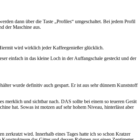
werden dann über die Taste „Profiles“ umgeschaltet. Bei jedem Profil
and der Maschine aus.
Hiermit wird wirklich jeder Kaffeegenießer glücklich.
ser einfach in das kleine Loch in der Auffangschale gesteckt und der
lter wurde definitiv auch gespart. Er ist aus sehr dünnem Kunststoff
es merklich und sichtbar nach. DAS sollte bei einem so teueren Gerät
chine hat. Sowas ist motzen auf sehr hohem Niveau, hinterlässt aber
 zerkratzt wird. Innerhalb eines Tages hatte ich so schon Kratzer
die Konstrukteure das Gitter und dessen Rahmen nur einen Zentimeter