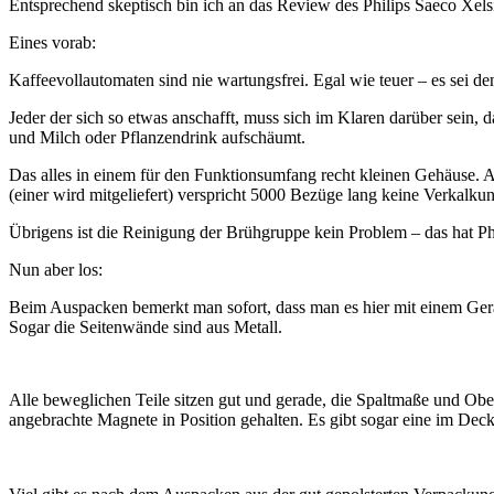
Entsprechend skeptisch bin ich an das Review des Philips Saeco Xel
Eines vorab:
Kaffeevollautomaten sind nie wartungsfrei. Egal wie teuer – es sei
Jeder der sich so etwas anschafft, muss sich im Klaren darüber sein, 
und Milch oder Pflanzendrink aufschäumt.
Das alles in einem für den Funktionsumfang recht kleinen Gehäuse. Al
(einer wird mitgeliefert) verspricht 5000 Bezüge lang keine Verkalku
Übrigens ist die Reinigung der Brühgruppe kein Problem – das hat Phi
Nun aber los:
Beim Auspacken bemerkt man sofort, dass man es hier mit einem Gerät d
Sogar die Seitenwände sind aus Metall.
Alle beweglichen Teile sitzen gut und gerade, die Spaltmaße und Ober
angebrachte Magnete in Position gehalten. Es gibt sogar eine im Deck