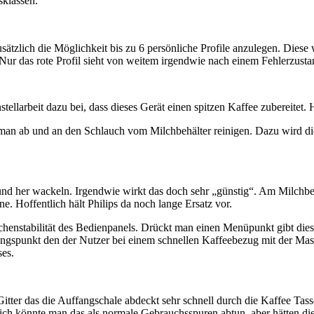
sklassen.
sätzlich die Möglichkeit bis zu 6 persönliche Profile anzulegen. Diese 
. Nur das rote Profil sieht von weitem irgendwie nach einem Fehlerzust
ellarbeit dazu bei, dass dieses Gerät einen spitzen Kaffee zubereitet. 
 man ab und an den Schlauch vom Milchbehälter reinigen. Dazu wird die
nd her wackeln. Irgendwie wirkt das doch sehr „günstig“. Am Milchbehä
e. Hoffentlich hält Philips da noch lange Ersatz vor.
ächenstabilität des Bedienpanels. Drückt man einen Menüpunkt gibt dies
hrungspunkt den der Nutzer bei einem schnellen Kaffeebezug mit der Mas
es.
ter das die Auffangschale abdeckt sehr schnell durch die Kaffee Tassen
türlich könnte man das als normale Gebrauchsspuren abtun, aber hätten 