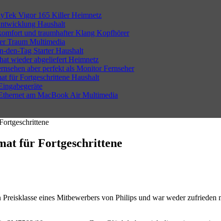
Tek Vigor 165 Killer
Heimnetz
Entwicklung
Haushalt
komfort und traumhafter Klang
Kopfhörer
er Traum
Multimedia
-den-Tag Starter
Haushalt
t wieder abgeliefert
Heimnetz
sehen aber perfekt als Monitor
Fernseher
t für Fortgeschrittene
Haushalt
Eingabegeräte
 Ethernet am MacBook Air
Multimedia
Fortgeschrittene
mat für Fortgeschrittene
en Preisklasse eines Mitbewerbers von Philips und war weder zufrieden