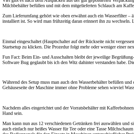
Viel gibt es nach dem Auspacken aus der gut gepolsterten Verpackun
Milchbehälter befüllen und mit dem mitgelieferten Schlauch am Kaffe
Zum Lieferumfang gehört wie oben erwähnt auch ein Wasserfilter – ähn
installiert ist. So wird man frühzeitig daran erinnert ihn zu wechseln
Einmal eingeschaltet (Hauptschalter auf der Rückseite nicht vergesse
Startsetup zu klicken. Die Prozedur folgt mehr oder weniger einer next
Fun Fact: Beim Ein- und Ausschalten bleibt der jeweilige Begrüßung-
Software Bug geglaubt bis ich den Witz dahinter verstanden habe. Die
Während des Setup muss man auch den Wasserbehälter befüllen und den
Gehäuseseite der Maschine immer ohne Probleme sehen wieviel Wasser
Nachdem alles eingerichtet und der Vorratsbehälter mit Kaffeebohnen
Hand sein.
Man kann nun aus 12 verschiedenen Getränken frei auswählen und sie s
auch einfach nur heißes Wasser für Tee oder eine Tasse Milchschaum gi