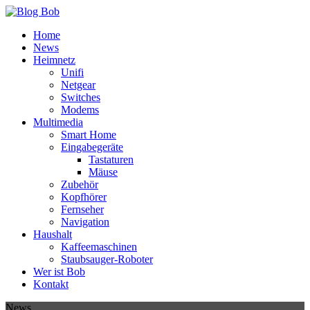
Home
News
Heimnetz
Unifi
Netgear
Switches
Modems
Multimedia
Smart Home
Eingabegeräte
Tastaturen
Mäuse
Zubehör
Kopfhörer
Fernseher
Navigation
Haushalt
Kaffeemaschinen
Staubsauger-Roboter
Wer ist Bob
Kontakt
News