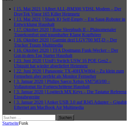
[ 15. Mai 2021 ]
Allnet ALL-BM300 VDSL Modem – Der
DrayTek Vigor 165 Killer
Heimnetz
[ 13. Mai 2021 ]
Shark IQ Self-Empty – Ein Saug-Roboter in
Entwicklung
Haushalt
[ 17. Oktober 2020 ]
Bose Sleepbuds II – Phänomenaler
Tragekomfort und traumhafter Klang
Kopfhörer
[ 16. Oktober 2020 ]
Garmin dezl LGV700 MT-D – Der
Trucker Traum
Multimedia
[ 16. Oktober 2020 ]
TFA Dostmann Funk-Wecker – Der
Gut-in-den-Tag Starter
Haushalt
[ 23. Juni 2020 ]
UniFi Switch USW 16 POE Gen2 –
Ubiquiti hat wieder abgeliefert
Heimnetz
[ 22. Juni 2020 ]
Panasonic TX-40HXW804 – Zu klein zum
Fernsehen aber perfekt als Monitor
Fernseher
[ 3. Januar 2020 ]
Philips Saeco Xelsis SM7583/00 –
Vollautomat für Fortgeschrittene
Haushalt
[ 3. Januar 2020 ]
Logitech MX Keys – Die Tastatur Referenz
Eingabegeräte
[ 3. Januar 2020 ]
Anker USB 3.0 auf RJ45 Adapter – Gigabit
Ethernet am MacBook Air
Multimedia
Suchen
nach:
Startseite
Funk