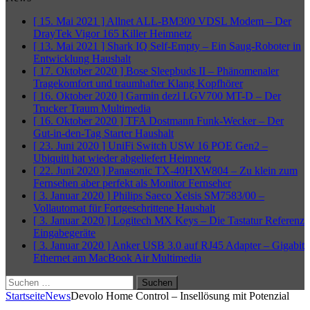
[ 15. Mai 2021 ]
Allnet ALL-BM300 VDSL Modem – Der
DrayTek Vigor 165 Killer
Heimnetz
[ 13. Mai 2021 ]
Shark IQ Self-Empty – Ein Saug-Roboter in
Entwicklung
Haushalt
[ 17. Oktober 2020 ]
Bose Sleepbuds II – Phänomenaler
Tragekomfort und traumhafter Klang
Kopfhörer
[ 16. Oktober 2020 ]
Garmin dezl LGV700 MT-D – Der
Trucker Traum
Multimedia
[ 16. Oktober 2020 ]
TFA Dostmann Funk-Wecker – Der
Gut-in-den-Tag Starter
Haushalt
[ 23. Juni 2020 ]
UniFi Switch USW 16 POE Gen2 –
Ubiquiti hat wieder abgeliefert
Heimnetz
[ 22. Juni 2020 ]
Panasonic TX-40HXW804 – Zu klein zum
Fernsehen aber perfekt als Monitor
Fernseher
[ 3. Januar 2020 ]
Philips Saeco Xelsis SM7583/00 –
Vollautomat für Fortgeschrittene
Haushalt
[ 3. Januar 2020 ]
Logitech MX Keys – Die Tastatur Referenz
Eingabegeräte
[ 3. Januar 2020 ]
Anker USB 3.0 auf RJ45 Adapter – Gigabit
Ethernet am MacBook Air
Multimedia
Suchen
nach:
Startseite
News
Devolo Home Control – Insellösung mit Potenzial