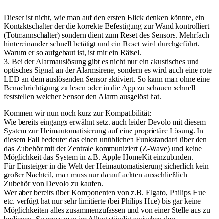
Dieser ist nicht, wie man auf den ersten Blick denken könnte, ein
Kontaktschalter der die korrekte Befestigung zur Wand kontrolliert
(Totmannschalter) sondern dient zum Reset des Sensors. Mehrfach
hintereinander schnell betätigt und ein Reset wird durchgeführt.
Warum er so aufgebaut ist, ist mir ein Rätsel.
3. Bei der Alarmauslösung gibt es nicht nur ein akustisches und
optisches Signal an der Alarmsirene, sondern es wird auch eine rote
LED an dem auslösenden Sensor aktiviert. So kann man ohne eine
Benachrichtigung zu lesen oder in die App zu schauen schnell
feststellen welcher Sensor den Alarm ausgelöst hat.
Kommen wir nun noch kurz zur Kompatibilität:
Wie bereits eingangs erwähnt setzt auch leider Devolo mit diesem
System zur Heimautomatisierung auf eine proprietäre Lösung. In
diesem Fall bedeutet das einen unüblichen Funkstandard über den
das Zubehör mit der Zentrale kommuniziert (Z-Wave) und keine
Möglichkeit das System in z.B. Apple HomeKit einzubinden.
Für Einsteiger in die Welt der Heimautomatisierung sicherlich kein
großer Nachteil, man muss nur darauf achten ausschließlich
Zubehör von Devolo zu kaufen.
Wer aber bereits über Komponenten von z.B. Elgato, Philips Hue
etc. verfügt hat nur sehr limitierte (bei Philips Hue) bis gar keine
Möglichkeiten alles zusammenzufassen und von einer Stelle aus zu
bedienen. So muss man im Alltag ständig zwischen den