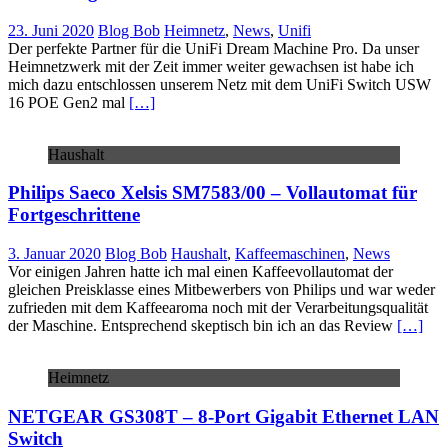
23. Juni 2020
Blog Bob
Heimnetz
,
News
,
Unifi
Der perfekte Partner für die UniFi Dream Machine Pro. Da unser
Heimnetzwerk mit der Zeit immer weiter gewachsen ist habe ich
mich dazu entschlossen unserem Netz mit dem UniFi Switch USW
16 POE Gen2 mal
[…]
Haushalt
Philips Saeco Xelsis SM7583/00 – Vollautomat für
Fortgeschrittene
3. Januar 2020
Blog Bob
Haushalt
,
Kaffeemaschinen
,
News
Vor einigen Jahren hatte ich mal einen Kaffeevollautomat der
gleichen Preisklasse eines Mitbewerbers von Philips und war weder
zufrieden mit dem Kaffeearoma noch mit der Verarbeitungsqualität
der Maschine. Entsprechend skeptisch bin ich an das Review
[…]
Heimnetz
NETGEAR GS308T – 8-Port Gigabit Ethernet LAN
Switch