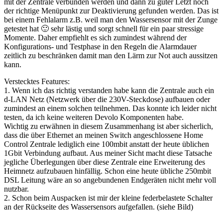
mit der Zentrale verbunden werden und dann zu guter Letzt noch
der richtige Menüpunkt zur Deaktivierung gefunden werden. Das ist
bei einem Fehlalarm z.B. weil man den Wassersensor mit der Zunge
getestet hat 🙂 sehr lästig und sorgt schnell für ein paar stressige
Momente. Daher empfiehlt es sich zumindest während der
Konfigurations- und Testphase in den Regeln die Alarmdauer
zeitlich zu beschränken damit man den Lärm zur Not auch aussitzen
kann.
Verstecktes Features:
1. Wenn ich das richtig verstanden habe kann die Zentrale auch ein
d-LAN Netz (Netzwerk über die 230V-Steckdose) aufbauen oder
zumindest an einem solchen teilnehmen. Das konnte ich leider nicht
testen, da ich keine weiteren Devolo Komponenten habe.
Wichtig zu erwähnen in diesem Zusammenhang ist aber sicherlich,
dass die über Ethernet an meinen Switch angeschlossene Home
Control Zentrale lediglich eine 100mbit anstatt der heute üblichen
1Gbit Verbindung aufbaut. Aus meiner Sicht macht diese Tatsache
jegliche Überlegungen über diese Zentrale eine Erweiterung des
Heimnetz aufzubauen hinfällig. Schon eine heute übliche 250mbit
DSL Leitung wäre an so angebundenen Endgeräten nicht mehr voll
nutzbar.
2. Schon beim Auspacken ist mir der kleine federbelastete Schalter
an der Rückseite des Wassersensors aufgefallen. (siehe Bild)