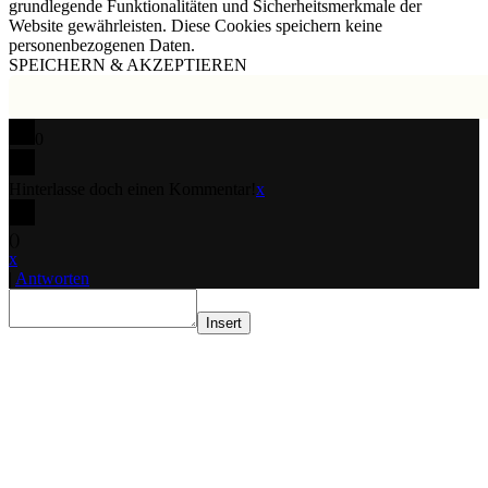
grundlegende Funktionalitäten und Sicherheitsmerkmale der
Website gewährleisten. Diese Cookies speichern keine
personenbezogenen Daten.
SPEICHERN & AKZEPTIEREN
0
Hinterlasse doch einen Kommentar!
x
(
)
x
|
Antworten
Insert