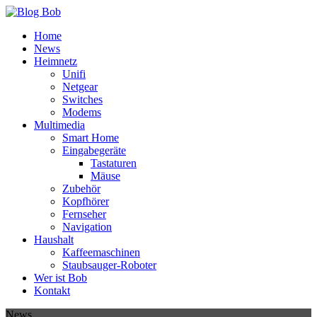
Home
News
Heimnetz
Unifi
Netgear
Switches
Modems
Multimedia
Smart Home
Eingabegeräte
Tastaturen
Mäuse
Zubehör
Kopfhörer
Fernseher
Navigation
Haushalt
Kaffeemaschinen
Staubsauger-Roboter
Wer ist Bob
Kontakt
News