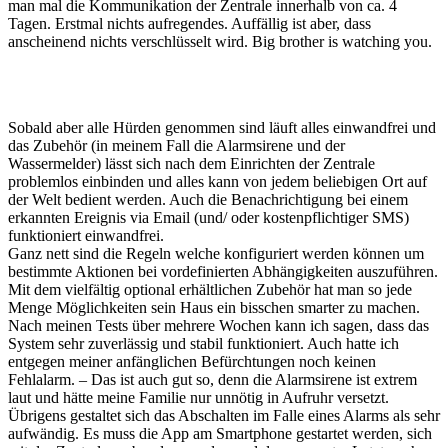
man mal die Kommunikation der Zentrale innerhalb von ca. 4
Tagen. Erstmal nichts aufregendes. Auffällig ist aber, dass
anscheinend nichts verschlüsselt wird. Big brother is watching you.
Sobald aber alle Hürden genommen sind läuft alles einwandfrei und
das Zubehör (in meinem Fall die Alarmsirene und der
Wassermelder) lässt sich nach dem Einrichten der Zentrale
problemlos einbinden und alles kann von jedem beliebigen Ort auf
der Welt bedient werden. Auch die Benachrichtigung bei einem
erkannten Ereignis via Email (und/ oder kostenpflichtiger SMS)
funktioniert einwandfrei.
Ganz nett sind die Regeln welche konfiguriert werden können um
bestimmte Aktionen bei vordefinierten Abhängigkeiten auszuführen.
Mit dem vielfältig optional erhältlichen Zubehör hat man so jede
Menge Möglichkeiten sein Haus ein bisschen smarter zu machen.
Nach meinen Tests über mehrere Wochen kann ich sagen, dass das
System sehr zuverlässig und stabil funktioniert. Auch hatte ich
entgegen meiner anfänglichen Befürchtungen noch keinen
Fehlalarm. – Das ist auch gut so, denn die Alarmsirene ist extrem
laut und hätte meine Familie nur unnötig in Aufruhr versetzt.
Übrigens gestaltet sich das Abschalten im Falle eines Alarms als sehr
aufwändig. Es muss die App am Smartphone gestartet werden, sich