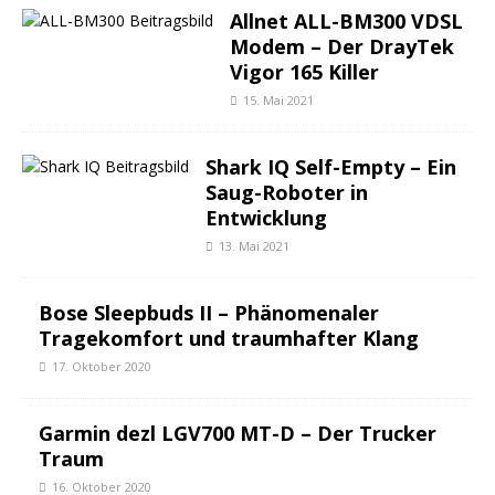
Allnet ALL-BM300 VDSL
Modem – Der DrayTek
Vigor 165 Killer
15. Mai 2021
Shark IQ Self-Empty – Ein
Saug-Roboter in
Entwicklung
13. Mai 2021
Bose Sleepbuds II – Phänomenaler
Tragekomfort und traumhafter Klang
17. Oktober 2020
Garmin dezl LGV700 MT-D – Der Trucker
Traum
16. Oktober 2020